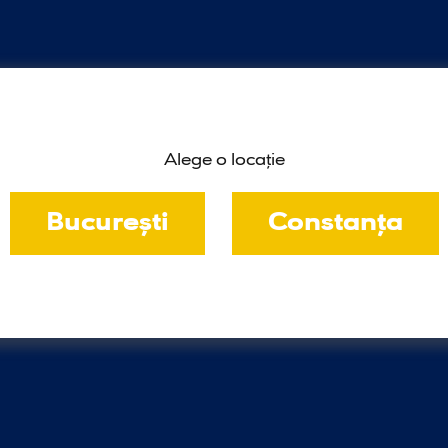
Alege o locație
București
Constanța