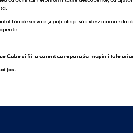
ea cu ochii tai nefonformitatile descoperite, cu ajutor
ta.
tantul tău de service și poți alege să extinzi comanda 
operite.
 Cube și fii la curent cu reparația mașinii tale oriu
ai jos.