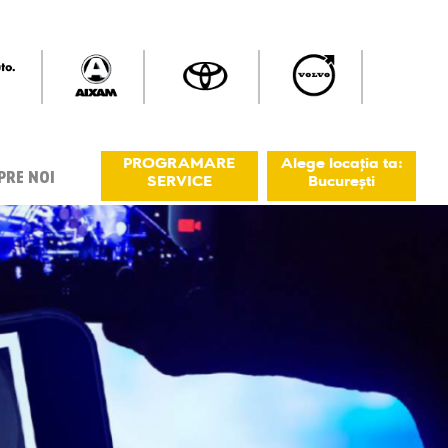
PROGRAMARE
Alege locația ta:
PRE NOI
SERVICE
București