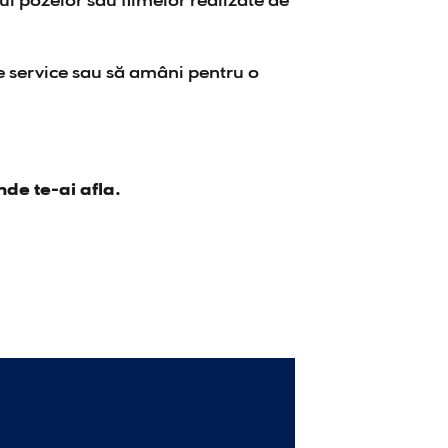
ul pozelor sau filmelor realizate de
de service sau să amâni pentru o
nde te-ai afla.