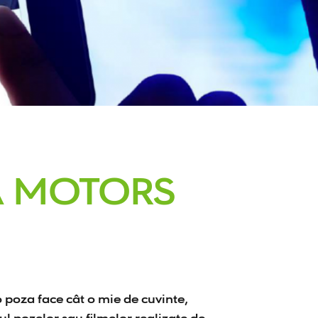
A MOTORS
 o poza face cât o mie de cuvinte,