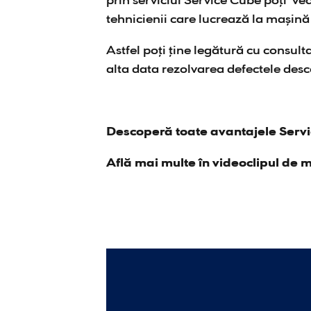
prin serviciul Service Cube poți ved
tehnicienii care lucrează la mașină 
Astfel poți ține legătură cu consul
alta data rezolvarea defectele desc
Descoperă toate avantajele Service
Află mai multe în videoclipul de m
Video
Player