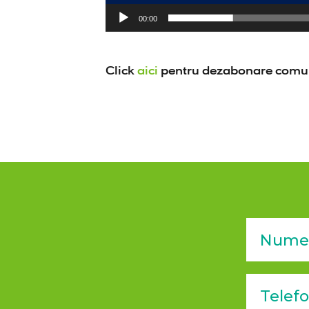
00:00
Click
aici
pentru dezabonare comun